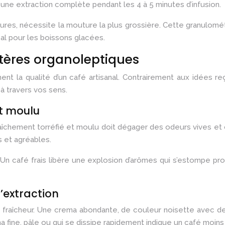
t une extraction complète pendant les 4 à 5 minutes d’infusion.
eures, nécessite la mouture la plus grossière. Cette granulom
al pour les boissons glacées.
ritères organoleptiques
nt la qualité d’un café artisanal. Contrairement aux idées reç
à travers vos sens.
t moulu
fraîchement torréfié et moulu doit dégager des odeurs vives et
s et agréables.
Un café frais libère une explosion d’arômes qui s’estompe prog
’extraction
e fraîcheur. Une crema abondante, de couleur noisette avec des
ma fine, pâle ou qui se dissipe rapidement indique un café moins 