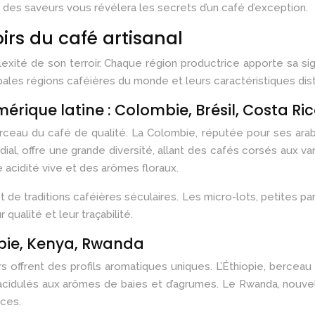
des saveurs vous révélera les secrets d’un café d’exception.
irs du café artisanal
xité de son terroir. Chaque région productrice apporte sa signa
ales régions caféières du monde et leurs caractéristiques dist
érique latine : Colombie, Brésil, Costa Ri
ceau du café de qualité. La Colombie, réputée pour ses arabi
ial, offre une grande diversité, allant des cafés corsés aux var
e acidité vive et des arômes floraux.
 de traditions caféières séculaires. Les micro-lots, petites p
qualité et leur traçabilité.
opie, Kenya, Rwanda
irs offrent des profils aromatiques uniques. L’Éthiopie, berceau
acidulés aux arômes de baies et d’agrumes. Le Rwanda, nouvel 
ices.