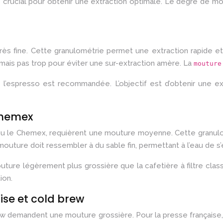
crucial pour obtenir une extraction optimale. Le degré de mou
ès fine. Cette granulométrie permet une extraction rapide et
 mais pas trop pour éviter une sur-extraction amère. La
mouture
’espresso est recommandée. L’objectif est d’obtenir une ext
Chemex
e ou le Chemex, requièrent une mouture moyenne. Cette granulo
uture doit ressembler à du sable fin, permettant à l’eau de s’é
uture légèrement plus grossière que la cafetière à filtre cl
ion.
ise et cold brew
rew demandent une mouture grossière. Pour la presse française