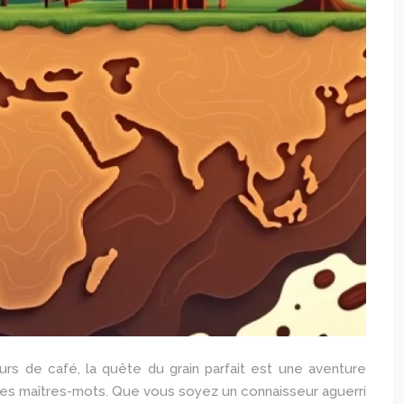
urs de café, la quête du grain parfait est une aventure
nt les maîtres-mots. Que vous soyez un connaisseur aguerri