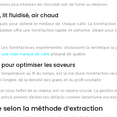
notes plus intenses de chocolat noir, de fumé ou d’épices.
it fluidisé, air chaud
niques pour obtenir le meilleur de chaque café. La torréfactio
luidisé offre une torréfaction rapide et uniforme, idéale pour le
Les torréfacteurs expérimentés choisissent la technique la p
e
une vraie marque de café
artisanal de qualité.
 pour optimiser les saveurs
a température au fil du temps, est la clé d’une torréfaction r
origine, de la densité des grains et du profil souhaité.
r sous l’effet de la chaleur, est un repère crucial. La gestio
le précis permet d’éviter les défauts comme l’amertume excess
e selon la méthode d’extraction