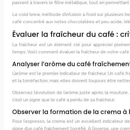
passent à travers le filtre métallique, tout en permettan
Le cold brew, méthode d’infusion à froid sur plusieurs h
café concentré aux notes chocolatées et peu acide, idé
Évaluer la fraîcheur du café : c
La fraîcheur est un élément clé pour apprécier pleineme
temps. Voici comment évaluer la fraîcheur de votre café 
Analyser l’arôme du café fraîchemen
L’arôme est le premier indicateur de fraîcheur. Un café 
et la torréfaction, mais elles doivent toujours être nette
Observez l’évolution de l’arôme juste après la mouture. 
c’est un signe que le café a perdu de sa fraîcheur.
Observer la formation de la crema à l
Pour l’espresso, la crema est un excellent indicateur d
signe d’un café fraîchement torréfié. À l’inverse, une cre