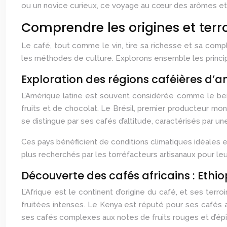
ou un novice curieux, ce voyage au cœur des arômes et 
Comprendre les origines et terro
Le café, tout comme le vin, tire sa richesse et sa comple
les méthodes de culture. Explorons ensemble les princip
Exploration des régions caféières d’am
L’Amérique latine est souvent considérée comme le ber
fruits et de chocolat. Le Brésil, premier producteur mond
se distingue par ses cafés d’altitude, caractérisés par un
Ces pays bénéficient de conditions climatiques idéales et
plus recherchés par les torréfacteurs artisanaux pour leur 
Découverte des cafés africains : Ethi
L’Afrique est le continent d’origine du café, et ses terro
fruitées intenses. Le Kenya est réputé pour ses cafés 
ses cafés complexes aux notes de fruits rouges et d’ép