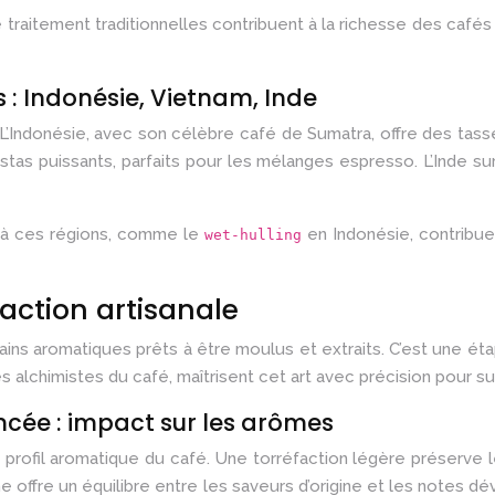
traitement traditionnelles contribuent à la richesse des café
s : Indonésie, Vietnam, Inde
L’Indonésie, avec son célèbre café de Sumatra, offre des tas
as puissants, parfaits pour les mélanges espresso. L’Inde s
 à ces régions, comme le
en Indonésie, contribuen
wet-hulling
faction artisanale
grains aromatiques prêts à être moulus et extraits. C’est une 
es alchimistes du café, maîtrisent cet art avec précision pour s
ncée : impact sur les arômes
profil aromatique du café. Une torréfaction légère préserve le
e offre un équilibre entre les saveurs d’origine et les notes