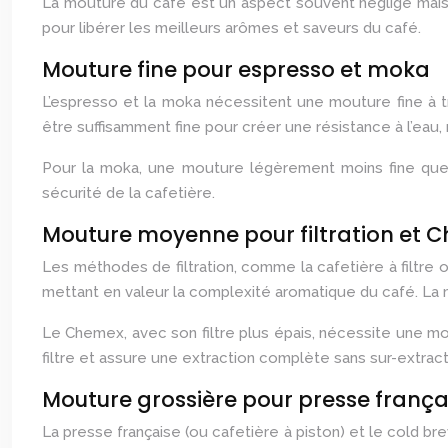
La mouture du café est un aspect souvent négligé mais 
pour libérer les meilleurs arômes et saveurs du café.
Mouture fine pour espresso et moka
L’espresso et la moka nécessitent une mouture fine à tr
être suffisamment fine pour créer une résistance à l’eau,
Pour la moka, une mouture légèrement moins fine que l
sécurité de la cafetière.
Mouture moyenne pour filtration et 
Les méthodes de filtration, comme la cafetière à filtr
mettant en valeur la complexité aromatique du café. La mo
Le Chemex, avec son filtre plus épais, nécessite une mo
filtre et assure une extraction complète sans sur-extract
Mouture grossière pour presse frança
La presse française (ou cafetière à piston) et le cold b