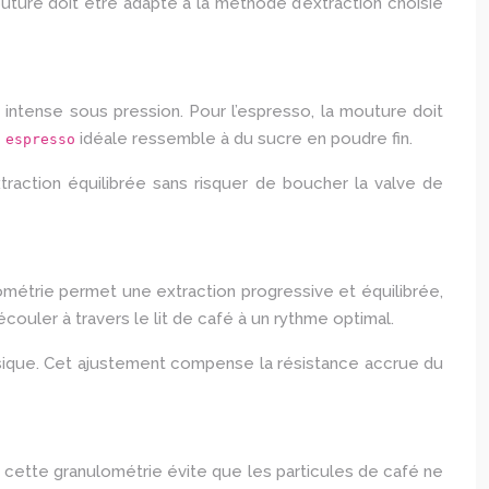
ture doit être adapté à la méthode d’extraction choisie
 intense sous pression. Pour l’espresso, la mouture doit
idéale ressemble à du sucre en poudre fin.
 espresso
raction équilibrée sans risquer de boucher la valve de
métrie permet une extraction progressive et équilibrée,
couler à travers le lit de café à un rythme optimal.
assique. Cet ajustement compense la résistance accrue du
, cette granulométrie évite que les particules de café ne