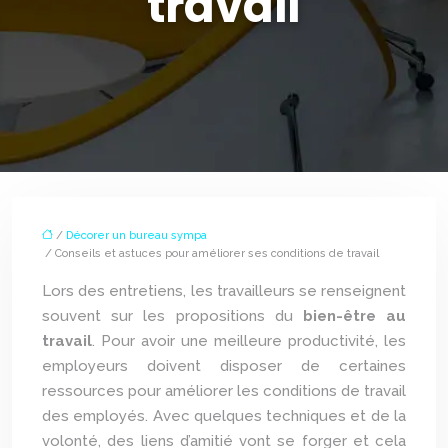
travail
/
Décorer un bureau sympa
/ Conseils et astuces pour améliorer ses conditions de travail
Lors des entretiens, les travailleurs se renseignent
souvent sur les propositions du
bien-être au
travail
. Pour avoir une meilleure productivité, les
employeurs doivent disposer de certaines
ressources pour améliorer les conditions de travail
des employés. Avec quelques techniques et de la
volonté, des liens d’amitié vont se forger et cela