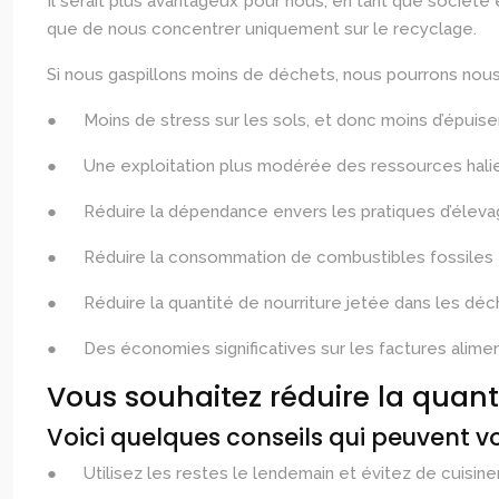
Il serait plus avantageux pour nous, en tant que société 
que de nous concentrer uniquement sur le recyclage.
Si nous gaspillons moins de déchets, nous pourrons nous e
● Moins de stress sur les sols, et donc moins d’épuisem
● Une exploitation plus modérée des ressources halie
● Réduire la dépendance envers les pratiques d’élevage 
● Réduire la consommation de combustibles fossiles e
● Réduire la quantité de nourriture jetée dans les déc
● Des économies significatives sur les factures alimen
Vous souhaitez réduire la quant
Voici quelques conseils qui peuvent v
● Utilisez les restes le lendemain et évitez de cuisiner