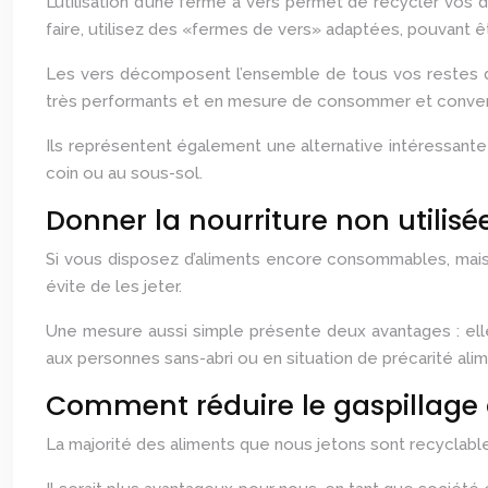
L’utilisation d’une ferme à vers permet de recycler vo
faire, utilisez des «fermes de vers» adaptées, pouvant ê
Les vers décomposent l’ensemble de tous vos restes de n
très performants et en mesure de consommer et convert
Ils représentent également une alternative intéressante 
coin ou au sous-sol.
Donner la nourriture non utilisé
Si vous disposez d’aliments encore consommables, mais q
évite de les jeter.
Une mesure aussi simple présente deux avantages : elle
aux personnes sans-abri ou en situation de précarité alim
Comment réduire le gaspillage 
La majorité des aliments que nous jetons sont recyclabl