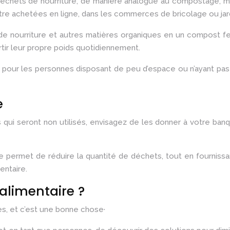
s déchets de nourriture, de manière analogue au compostage, m
tre achetées en ligne, dans les commerces de bricolage ou jard
ourriture et autres matières organiques en un compost fertile
ir leur propre poids quotidiennement.
pour les personnes disposant de peu d’espace ou n’ayant pas d
e
ui seront non utilisés, envisagez de les donner à votre banq
 permet de réduire la quantité de déchets, tout en fourniss
entaire.
alimentaire ?
es, et c’est une bonne chose·