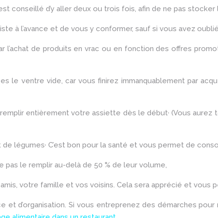
t conseillé d’y aller deux ou trois fois, afin de ne pas stocke
e à l’avance et de vous y conformer, sauf si vous avez oubli
r l’achat de produits en vrac ou en fonction des offres promo
le ventre vide, car vous finirez immanquablement par acqué
emplir entièrement votre assiette dès le début· (Vous aurez to
 légumes· C’est bon pour la santé et vous permet de consomme
 pas le remplir au-delà de 50 % de leur volume,
mis, votre famille et vos voisins. Cela sera apprécié et vous pe
ce et d’organisation. Si vous entreprenez des démarches pour
age alimentaire dans un restaurant
.