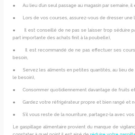
● Au lieu d’un seul passage au magasin par semaine, il es
● Lors de vos courses, assurez-vous de dresser une list
● Il est conseillé de ne pas se laisser trop séduire pa
part importante des achats finit à la poubelle),
● Il est recommandé de ne pas effectuer ses courses 
besoin,
● Servez les aliments en petites quantités, au lieu de r
le besoin),
● Consommer quotidiennement davantage de fruits et de
● Gardez votre réfrigérateur propre et bien rangé et ne
● S’il vous reste de la nourriture, partagez-la avec vos a
Le gaspillage alimentaire provient du manque de vigilan
constater à quel point il est aisé de
réduire votre gaspill